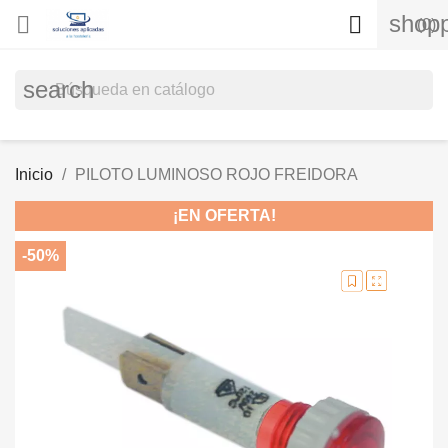
shopp


(0)
search
Inicio
PILOTO LUMINOSO ROJO FREIDORA
¡EN OFERTA!
-50%