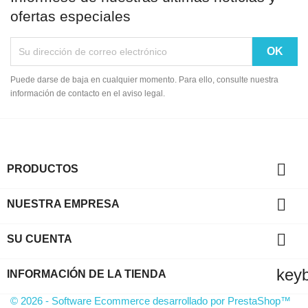
ofertas especiales
Puede darse de baja en cualquier momento. Para ello, consulte nuestra
información de contacto en el aviso legal.

PRODUCTOS

NUESTRA EMPRESA

SU CUENTA
key
INFORMACIÓN DE LA TIENDA
© 2026 - Software Ecommerce desarrollado por PrestaShop™