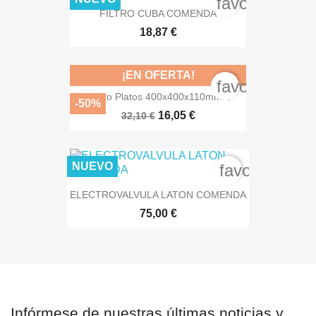
favorite_bord
FILTRO CUBA COMENDA
18,87 €
¡EN OFERTA!
favorite_bord
Cesto Platos 400x400x110mm...
-50%
16,05 €
32,10 €
NUEVO
favorite_bor
ELECTROVALVULA LATON COMENDA
75,00 €
Infórmese de nuestras últimas noticias y