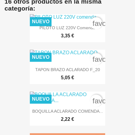
16 otros productos en la misma
categoría:
NUEVO
favorite_bord
PILOTO LUZ 220V Comenda
3,35 €
NUEVO
favorite_bord
TAPON BRAZO ACLARADO F_20
5,05 €
NUEVO
favorite_bord
BOQUILLA ACLARADO COMENDA...
2,22 €