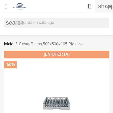
shopp


(0)
search
Inicio
Cesto Platos 500x500x105 Plastico
¡EN OFERTA!
-50%